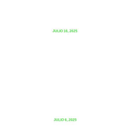
JULIO 16, 2025
NORMA SES PROTEGE BIENESTAR DE
ESTUDIANTES EN CAMPOS CLÍNICOS
JULIO 6, 2025
¿QUE SON LOS AJUSTES
RAZONABLES EN CONTEXTO