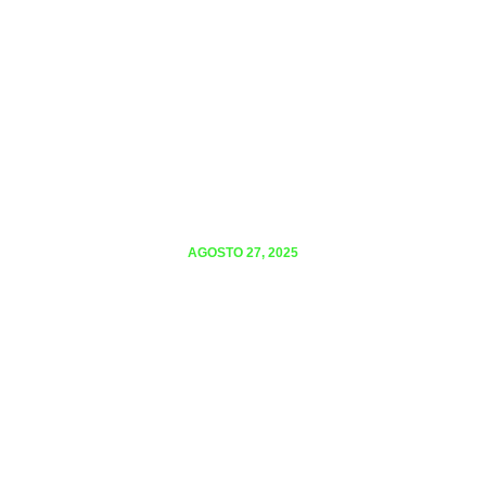
AGOSTO 27, 2025
CONVERSATORIO: UNIVERSITARIOS
CON TDAH