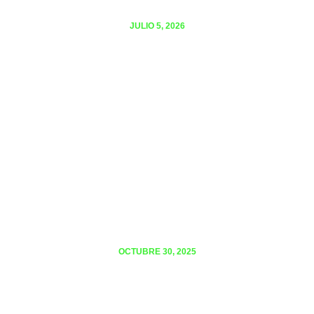
JULIO 5, 2026
EL TDAH COMO ARREGLO: entre la
medicalización y la neurodiversidad
OCTUBRE 30, 2025
TRAUMA: CUANDO LA EXPERIENCIA
NOS DESBORDA