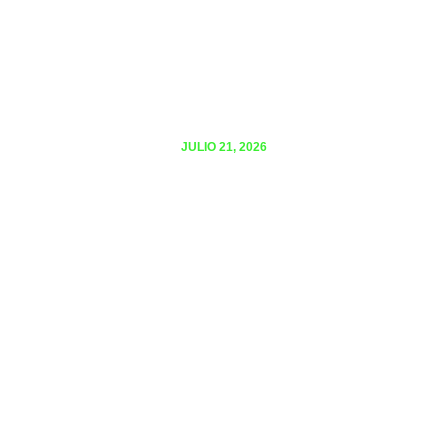
JULIO 21, 2026
El poder protector del apoyo social en
Universitarios con Atención Divergente
(TDAH)