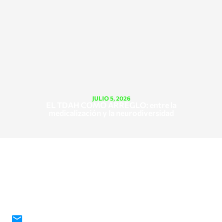
JULIO 5, 2026
EL TDAH COMO ARREGLO: entre la
medicalización y la neurodiversidad
¡CONTÁCTANOS!
contacto@fundacionjosegalasso.org