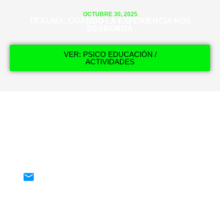
OCTUBRE 30, 2025
TRAUMA: CUANDO LA EXPERIENCIA NOS
DESBORDA
VER: PSICO EDUCACIÓN /
ACTIVIDADES
¡CONTÁCTANOS!
contacto@fundacionjosegalasso.org
Nuestra fundación y este sitio web tienen la intención de
informar y ayudar a la comunidad para los cuidados de
salud mental. Sin embargo, con este sitio web no