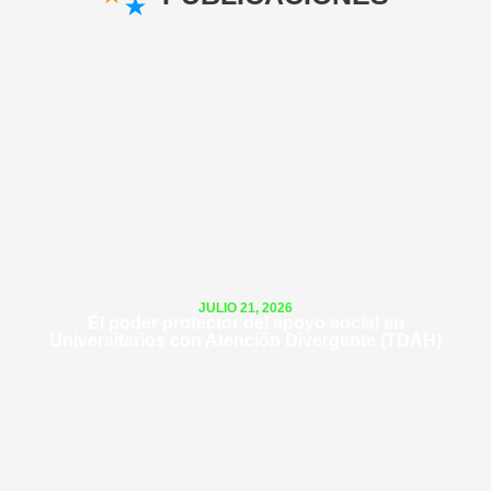
exigencia..."
LEER MÁS
JULIO 21, 2026
El poder protector del apoyo social en
Universitarios con Atención Divergente (TDAH)