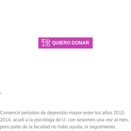
pretendemos reemplazar consejos médicos y
psicológicos calificados ni específicos que puedan
necesitar personas en riesgos o con patologías de
salud. Invitamos a elles a consultar Lineas de Ayuda y
atención médica profesional.
QUIERO DONAR
“
Comencé períodos de depresión mayor entre los años 2012-
2014, acudí a la psicóloga de U. con sesiones una vez al mes,
pero parte de la facultad no hubo ayuda, ni seguimiento.