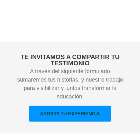
“PROTOCOLO INTEGRAL AUSENTE”
"Comencé períodos de depresión mayor entre los
años 2012-2014, acudí a la psicóloga de U. con
TE INVITAMOS A COMPARTIR TU
sesiones una vez al mes, pero parte de la facultad no
TESTIMONIO
hubo ayuda, ni seguimiento. Debido a la alta
A través del siguiente formulario
exigencia..."
sumaremos tus historias, y nuestro trabajo
para visibilizar y juntos transformar la
LEER MÁS
educación.
APORTA TU EXPERIENCIA