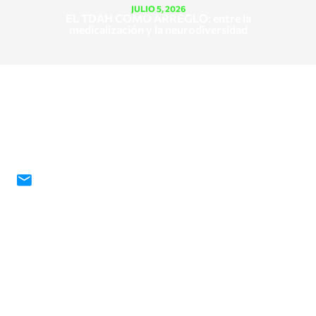
JULIO 5, 2026
EL TDAH COMO ARREGLO: entre la
medicalización y la neurodiversidad
¡CONTÁCTANOS!
contacto@fundacionjosegalasso.org
Nuestra fundación y este sitio web tienen la
intención de informar y ayudar a la comunidad
para los cuidados de salud mental. Sin embargo,
con este sitio web no pretendemos reemplazar
consejos médicos y psicológicos calificados ni
específicos que puedan necesitar personas en
riesgos o con patologías de salud. Invitamos a
elles a consultar Lineas de Ayuda y atención