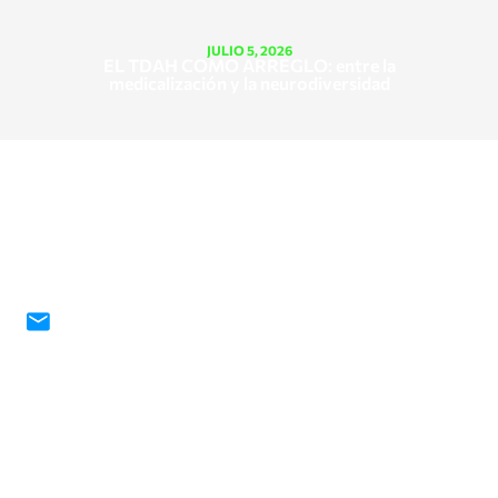
JULIO 5, 2026
EL TDAH COMO ARREGLO: entre la
medicalización y la neurodiversidad
¡CONTÁCTANOS!
contacto@fundacionjosegalasso.org
Nuestra fundación y este sitio web tienen la
intención de informar y ayudar a la comunidad
para los cuidados de salud mental. Sin embargo,
con este sitio web no pretendemos reemplazar
consejos médicos y psicológicos calificados ni
específicos que puedan necesitar personas en