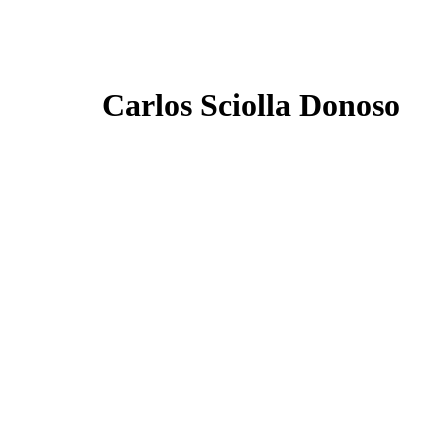
Carlos Sciolla Donoso ​
Nuestra fundación y este sitio we
embargo, con este sitio web no 
necesitar personas en riesgos o con